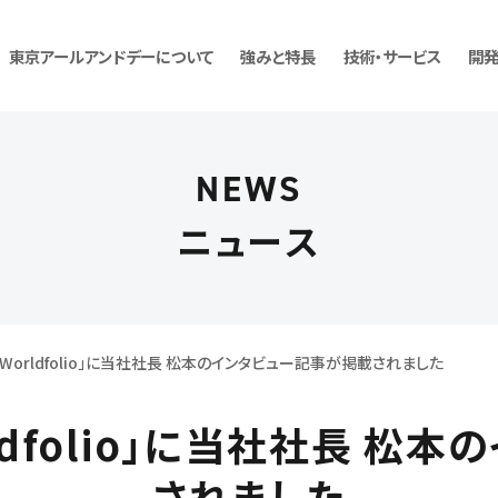
東京アールアンドデーについて
強みと特長
技術・サービス
開
NEWS
リングサービス
社概要・事業所紹介
中途採用
ワンストップ開発
沿革
お問い合わせ
グループ会社
開発コンサルテ
ニュース
 Worldfolio」に当社社長 松本のインタビュー記事が掲載されました
ldfolio」に当社社長 
されました