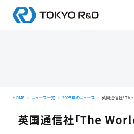
総合エンジニア
インターンシップ
会
デザイン
モデリング
設計
試作
HOME
ニュース一覧
2025年のニュース
英国通信社「The
英国通信社「The Wor