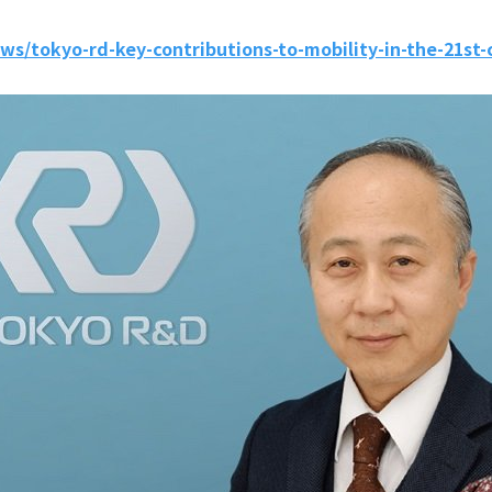
ws/tokyo-rd-key-contributions-to-mobility-in-the-21st-