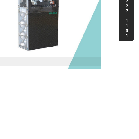
227
-
1101