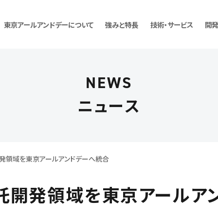
東京アールアンドデーについて
強みと特長
技術・サービス
開
NEWS
リングサービス
社概要・事業所紹介
中途採用
ワンストップ開発
沿革
お問い合わせ
グループ会社
開発コンサルテ
ニュース
発領域を東京アールアンドデーへ統合
託開発領域を東京アールア