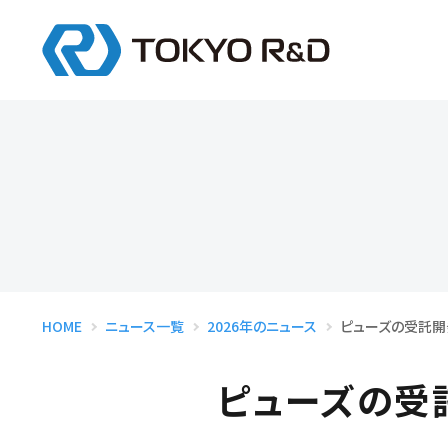
総合エンジニア
インターンシップ
会
デザイン
モデリング
設計
試作
HOME
ニュース一覧
2026年のニュース
ピューズの受託開
ピューズの受