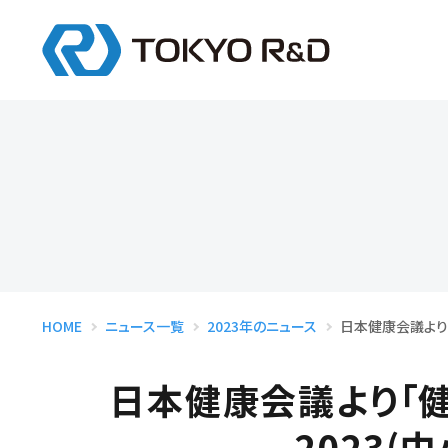
総合エンジニア
インターンシップ
会
デザイン
モデリング
設計
試作
HOME
ニュース一覧
2023年のニュース
日本健康会議より
日本健康会議より「
2023