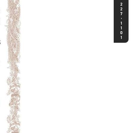
227
-
1101