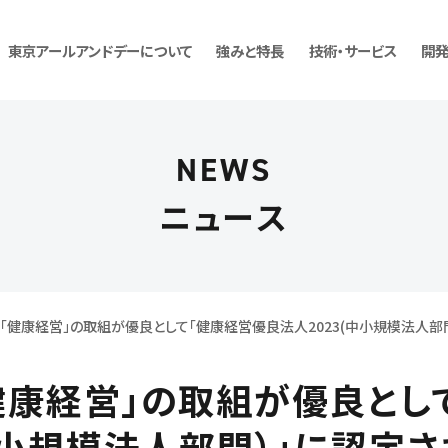
東京アールアンドデーについて
強みと特長
技術・サービス
開
NEWS
リングサービス
社概要・事業所紹介
中途採用
ワンストップ開発
沿革
お問い合わせ
グループ会社
開発コンサルテ
ニュース
「健康経営」の取組が優良として「健康経営優良法人2023(中小規模法人部門
健康経営」の取組が優良とし
(中小規模法人部門）」に認定さ