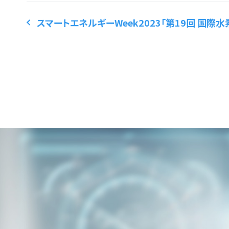
スマートエネルギーWeek2023「第19回 国際水素・燃料電池展 (FC EXPO2023 春)」